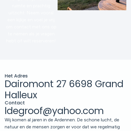
ruimte en prachtig
uitzicht. Neem vooral
een kijkje en voel je vrij
om contact met ons op
te nemen als je vragen
hebt of wilt reserveren!
Het Adres
Dairomont 27 6698 Grand
Halleux
Contact
ldegroof@yahoo.com
Wij komen al jaren in de Ardennen. De schone lucht, de
natuur en de mensen zorgen er voor dat we regelmatig