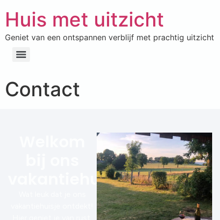
Huis met uitzicht
Geniet van een ontspannen verblijf met prachtig uitzicht
Contact
Welkom
bij ons
vakantiehuisje!
Wat leuk dat je ons
vakantiehuisje ontdekt!
Hier geniet je van rust,